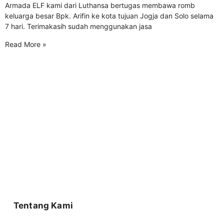
Armada ELF kami dari Luthansa bertugas membawa romb
keluarga besar Bpk. Arifin ke kota tujuan Jogja dan Solo selama
7 hari. Terimakasih sudah menggunakan jasa
Read More »
Tentang Kami