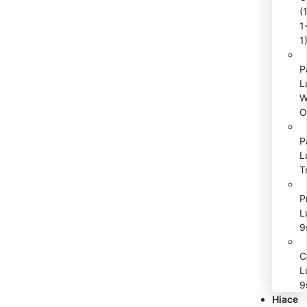
(
1
1
P
L
W
O
P
L
T
P
L
9
C
L
9
Hiace