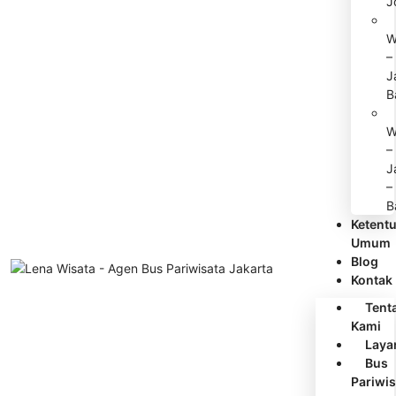
J
W
–
J
B
W
–
J
–
B
Ketent
Umum
Blog
Kontak
Tent
Kami
Laya
Bus
Pariwis