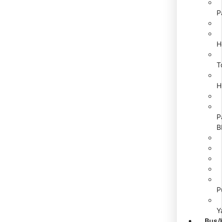
P
H
T
H
P
B
P
Y
Bus/