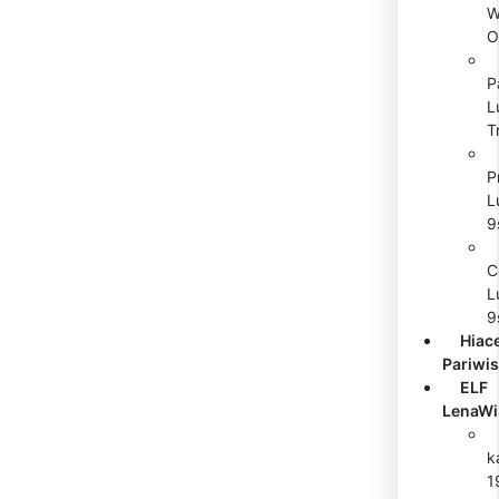
W
O
P
L
T
P
L
9
C
L
9
Hiac
Pariwis
ELF
LenaWi
k
1