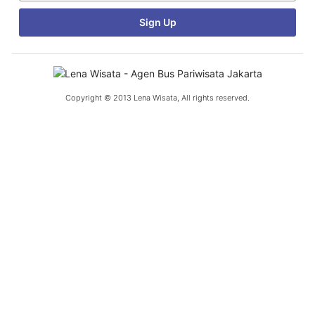
Sign Up
Copyright © 2013 Lena Wisata, All rights reserved.