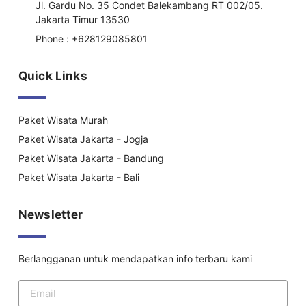
Jl. Gardu No. 35 Condet Balekambang RT 002/05.
Jakarta Timur 13530
Phone : +628129085801
Quick Links
Paket Wisata Murah
Paket Wisata Jakarta - Jogja
Paket Wisata Jakarta - Bandung
Paket Wisata Jakarta - Bali
Newsletter
Berlangganan untuk mendapatkan info terbaru kami