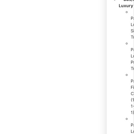
Luxury
P
L
S
T
P
L
P
T
P
F
C
(
1
1
P
L