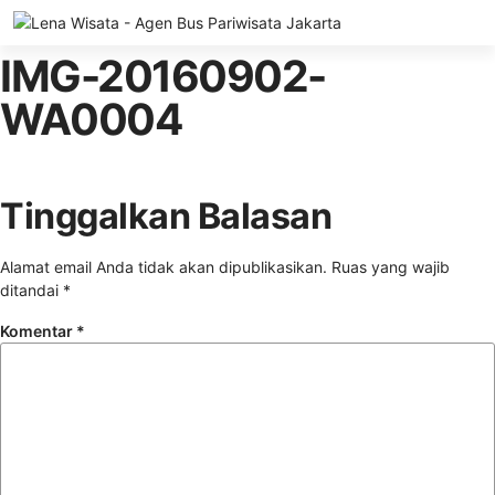
Tentang Kami
Bus Pariwisata
Bus/Hiace Luxury
Hiace Pariwisata
ELF LenaWiSat
Coster Pariwisata (Big ELF)
Paket Wisata
Ketentuan Umum
IMG-20160902-
WA0004
Tinggalkan Balasan
Alamat email Anda tidak akan dipublikasikan.
Ruas yang wajib
ditandai
*
Komentar
*