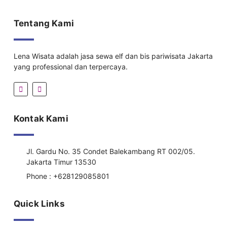
Tentang Kami
Lena Wisata adalah jasa sewa elf dan bis pariwisata Jakarta
yang professional dan terpercaya.
Kontak Kami
Jl. Gardu No. 35 Condet Balekambang RT 002/05.
Jakarta Timur 13530
Phone : +628129085801
Quick Links