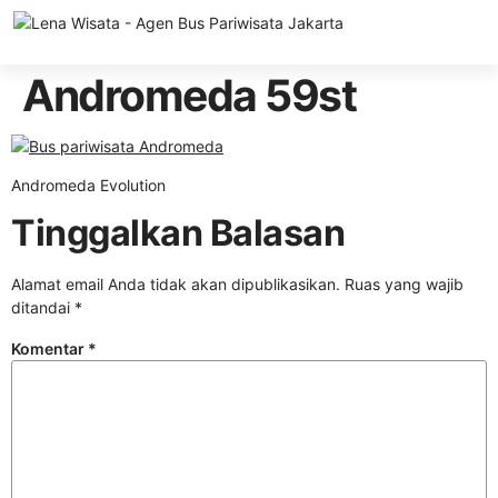
Tentang Kami
Bus Pariwisata
Bus/Hiace Luxury
Hiace Pariwisata
ELF LenaWiSat
Coster Pariwisata (Big ELF)
Paket Wisata
Ketentuan Umum
Andromeda 59st
Andromeda Evolution
Tinggalkan Balasan
Alamat email Anda tidak akan dipublikasikan.
Ruas yang wajib
ditandai
*
Komentar
*