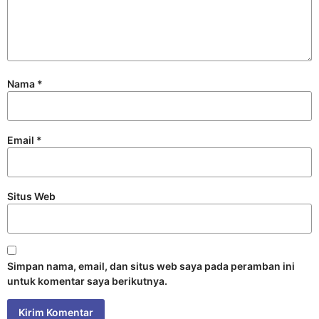
Nama
*
Email
*
Situs Web
Simpan nama, email, dan situs web saya pada peramban ini
untuk komentar saya berikutnya.