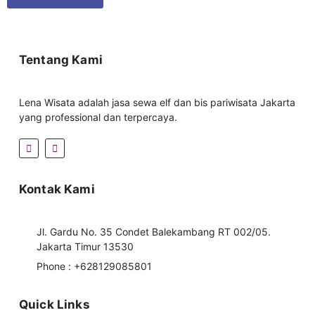
Tentang Kami
Lena Wisata adalah jasa sewa elf dan bis pariwisata Jakarta
yang professional dan terpercaya.
Kontak Kami
Jl. Gardu No. 35 Condet Balekambang RT 002/05.
Jakarta Timur 13530
Phone : +628129085801
Quick Links