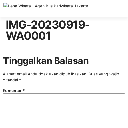
Tentang Kami
Bus Pariwisata
Bus/Hiace Luxury
Hiace Pariwisata
ELF LenaWiSat
Coster Pariwisata (Big ELF)
Paket Wisata
Ketentuan Umum
IMG-20230919-
WA0001
Tinggalkan Balasan
Alamat email Anda tidak akan dipublikasikan.
Ruas yang wajib
ditandai
*
Komentar
*