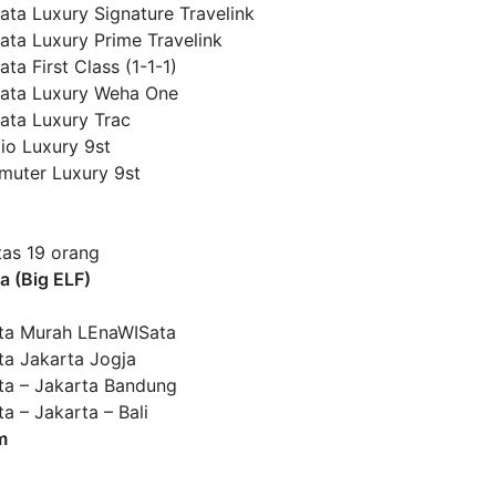
ata Luxury Signature Travelink
ata Luxury Prime Travelink
ata First Class (1-1-1)
sata Luxury Weha One
sata Luxury Trac
io Luxury 9st
uter Luxury 9st
tas 19 orang
a (Big ELF)
ta Murah LEnaWISata
ta Jakarta Jogja
ta – Jakarta Bandung
a – Jakarta – Bali
m