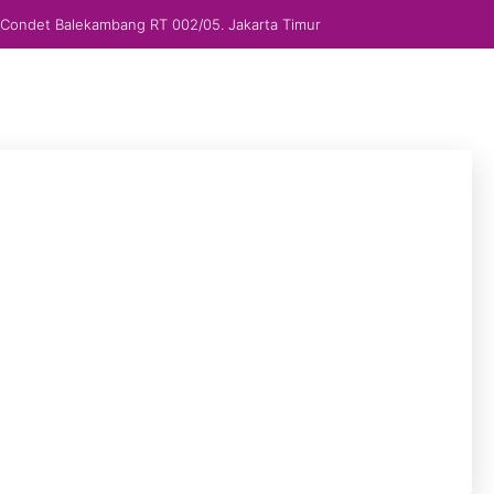
5 Condet Balekambang RT 002/05. Jakarta Timur