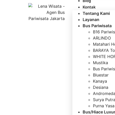
Blog
Kontak
Tentang Kami
Layanan
Bus Pariwisata
B16 Pariwi
ARLINDO
Matahari H
BARAYA Tou
WHITE HO
Mustika
Bus Pariwi
Bluestar
Kanaya
Desiana
Andromed
Surya Putr
Purna Yasa
Bus/Hiace Luxu