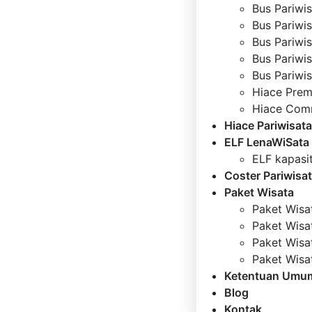
Bus Pariwis
Bus Pariwis
Bus Pariwis
Bus Pariwi
Bus Pariwi
Hiace Prem
Hiace Comm
Hiace Pariwisata
ELF LenaWiSata
ELF kapasi
Coster Pariwisat
Paket Wisata
Paket Wisa
Paket Wisa
Paket Wisa
Paket Wisat
Ketentuan Umu
Blog
Kontak