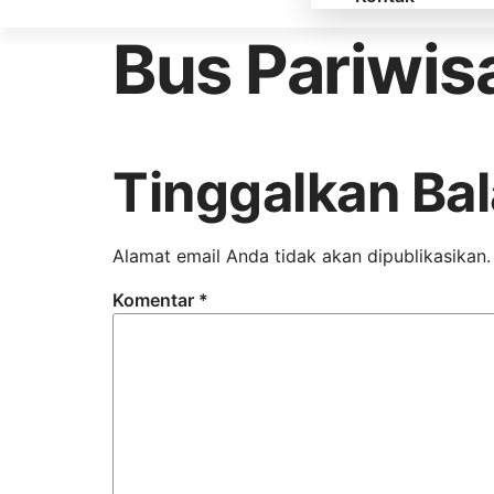
Bus Pariwis
Tinggalkan Ba
Alamat email Anda tidak akan dipublikasikan.
Komentar
*