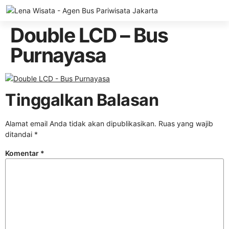
Tentang Kami
Bus Pariwisata
Bus/Hiace Luxury
Hiace Pariwisata
ELF LenaWiSat
Coster Pariwisata (Big ELF)
Paket Wisata
Ketentuan Umum
Double LCD – Bus
Purnayasa
Tinggalkan Balasan
Alamat email Anda tidak akan dipublikasikan.
Ruas yang wajib
ditandai
*
Komentar
*