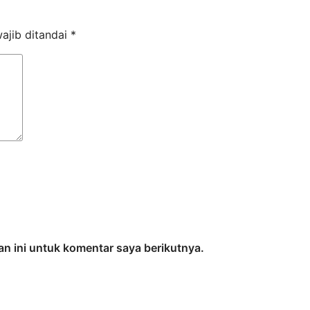
ajib ditandai
*
n ini untuk komentar saya berikutnya.