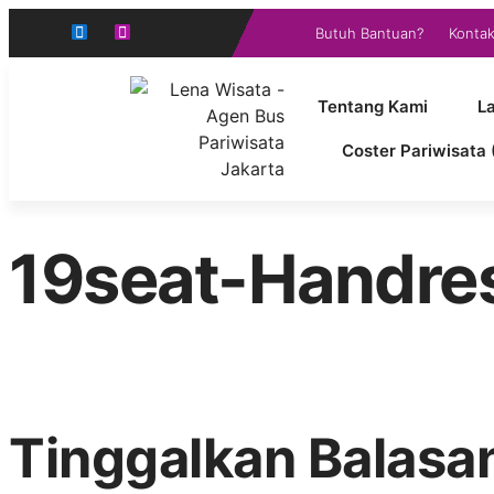
Butuh Bantuan?
Kontak
Tentang Kami
L
Coster Pariwisata 
19seat-Handre
Tinggalkan Balasa