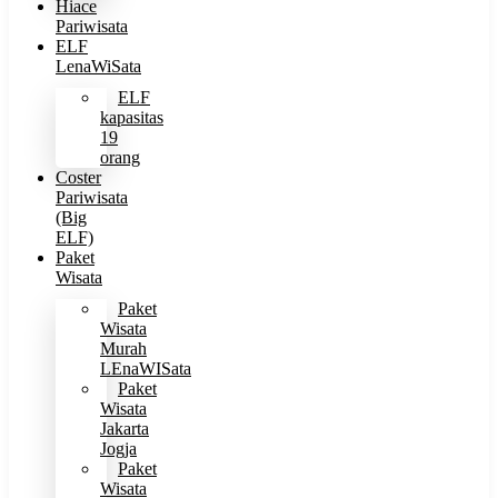
Hiace
Pariwisata
ELF
LenaWiSata
ELF
kapasitas
19
orang
Coster
Pariwisata
(Big
ELF)
Paket
Wisata
Paket
Wisata
Murah
LEnaWISata
Paket
Wisata
Jakarta
Jogja
Paket
Wisata