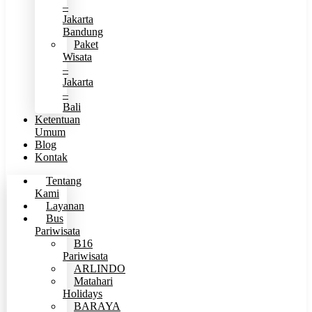
–
Jakarta
Bandung
Paket
Wisata
–
Jakarta
–
Bali
Ketentuan
Umum
Blog
Kontak
Tentang
Kami
Layanan
Bus
Pariwisata
B16
Pariwisata
ARLINDO
Matahari
Holidays
BARAYA