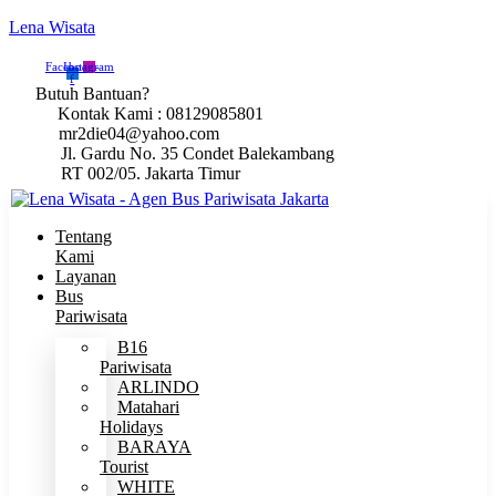
Lena Wisata
Facebook-
Instagram
f
Butuh Bantuan?
Kontak Kami : 08129085801
mr2die04@yahoo.com
Jl. Gardu No. 35 Condet Balekambang
RT 002/05. Jakarta Timur
Tentang
Kami
Layanan
Bus
Pariwisata
B16
Pariwisata
ARLINDO
Matahari
Holidays
BARAYA
Tourist
WHITE