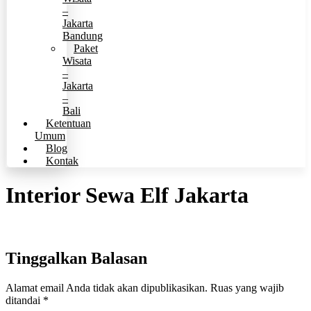
–
Jakarta
Bandung
Paket
Wisata
–
Jakarta
–
Bali
Ketentuan
Umum
Blog
Kontak
Interior Sewa Elf Jakarta
Tinggalkan Balasan
Alamat email Anda tidak akan dipublikasikan.
Ruas yang wajib
ditandai
*