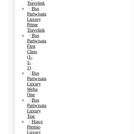
Travelink
Bus
Pariwisata
Luxury
Prime
Travelink
Bus
Pariwisata
First
Class
(1-
1-
1)
Bus
Pariwisata
Luxury
Weha
One
Bus
Pariwisata
Luxury
Trac
Hiace
Premio
Luxury