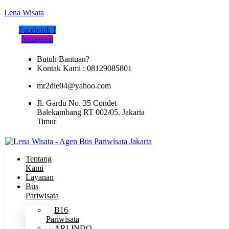
Lena Wisata
Facebook-f
Instagram
Butuh Bantuan?
Kontak Kami : 08129085801
mr2die04@yahoo.com
Jl. Gardu No. 35 Condet
Balekambang RT 002/05. Jakarta
Timur
Tentang
Kami
Layanan
Bus
Pariwisata
B16
Pariwisata
ARLINDO