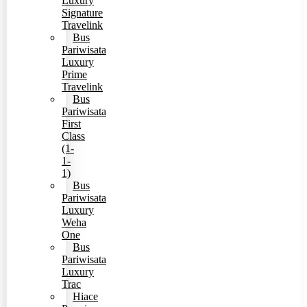
Luxury
Signature
Travelink
Bus
Pariwisata
Luxury
Prime
Travelink
Bus
Pariwisata
First
Class
(1-
1-
1)
Bus
Pariwisata
Luxury
Weha
One
Bus
Pariwisata
Luxury
Trac
Hiace