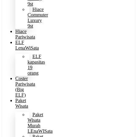
9st
Hiace
Commuter
Luxury
9st
Hiace
Pariwisata
ELF
LenaWiSata
ELF
kapasitas
19
orang
Coster
Pariwisata
(Big
ELF)
Paket
Wisata
Paket
Wisata
Murah
LEnaWISata
Paket