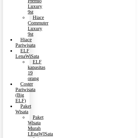
Premio
Luxury
9st
Hiace
Commuter
Luxury
9st
Hiace
Pariwisata
ELF
LenaWiSata
ELF
kapasitas
19
orang
Coster
Pariwisata
(Big
ELF)
Paket
Wisata
Paket
Wisata
Murah
LEnaWISata