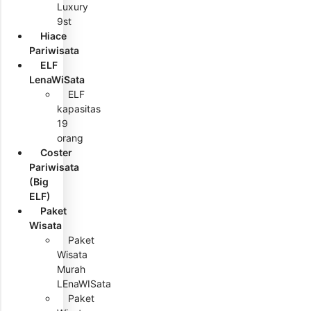
Luxury
9st
Hiace
Pariwisata
ELF
LenaWiSata
ELF
kapasitas
19
orang
Coster
Pariwisata
(Big
ELF)
Paket
Wisata
Paket
Wisata
Murah
LEnaWISata
Paket