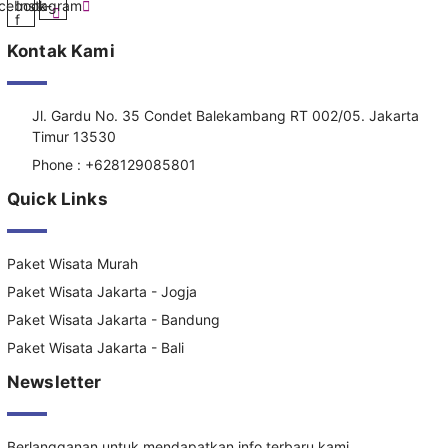
cebook-
Instagram
f
Kontak Kami
Jl. Gardu No. 35 Condet Balekambang RT 002/05. Jakarta
Timur 13530
Phone : +628129085801
Quick Links
Paket Wisata Murah
Paket Wisata Jakarta - Jogja
Paket Wisata Jakarta - Bandung
Paket Wisata Jakarta - Bali
Newsletter
Berlangganan untuk mendapatkan info terbaru kami