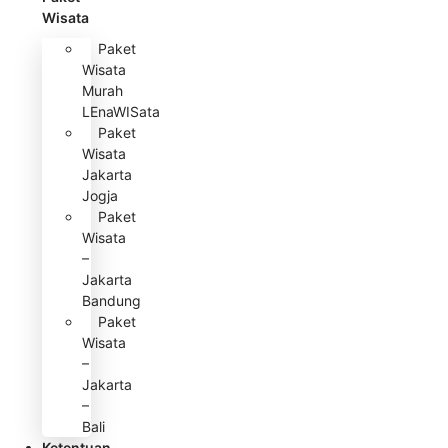
Wisata
Paket
Wisata
Murah
LEnaWISata
Paket
Wisata
Jakarta
Jogja
Paket
Wisata
–
Jakarta
Bandung
Paket
Wisata
–
Jakarta
–
Bali
Ketentuan