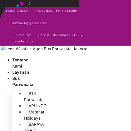
Facebook-
Instagram
f
Butuh Bantuan?
Kontak Kami : 08129085801
mr2die04@yahoo.com
Jl. Gardu No. 35 Condet Balekambang RT 002/05.
Jakarta Timur
Tentang
Kami
Layanan
Bus
Pariwisata
B16
Pariwisata
ARLINDO
Matahari
Holidays
BARAYA
Tourist