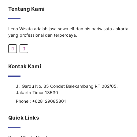
Tentang Kami
Lena Wisata adalah jasa sewa elf dan bis pariwisata Jakarta
yang professional dan terpercaya.
Kontak Kami
Jl. Gardu No. 35 Condet Balekambang RT 002/05.
Jakarta Timur 13530
Phone : +628129085801
Quick Links