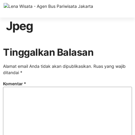
Tentang Kami
Bus Pariwisata
Bus/Hiace Luxury
Hiace Pariwisata
ELF LenaWiSat
Coster Pariwisata (Big ELF)
Paket Wisata
Ketentuan Umum
Jpeg
Tinggalkan Balasan
Alamat email Anda tidak akan dipublikasikan.
Ruas yang wajib
ditandai
*
Komentar
*