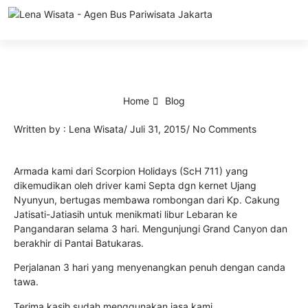
Tentang Kami
Bus Pariwisata
Bus/Hiace Luxury
Hiace Pariwisata
ELF LenaWiSat
Coster Pariwisata (Big ELF)
Paket Wisata
Ketentuan Umum
Home
Blog
Written by :
Lena Wisata
/
Juli 31, 2015
/
No Comments
Armada kami dari Scorpion Holidays (ScH 711) yang
dikemudikan oleh driver kami Septa dgn kernet Ujang
Nyunyun, bertugas membawa rombongan dari Kp. Cakung
Jatisati-Jatiasih untuk menikmati libur Lebaran ke
Pangandaran selama 3 hari. Mengunjungi Grand Canyon dan
berakhir di Pantai Batukaras.
Perjalanan 3 hari yang menyenangkan penuh dengan canda
tawa.
Terima kasih sudah menggunakan jasa kami.