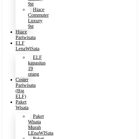
9st
Hiace
Commuter
Luxury
9st
Hiace
Pariwisata
ELF
LenaWiSata
ELF
kapasitas
19
orang
Coster
Pariwisata
(Big
ELF)
Paket
Wisata
Paket
Wisata
Murah
LEnaWISata
Paket