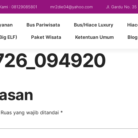
Kami : 08129085801
mr2die04@yahoo.com
Jl. Gardu No. 3
yanan
Bus Pariwisata
Bus/Hiace Luxury
Hiac
Big ELF)
Paket Wisata
Ketentuan Umum
Blog
726_094920
lasan
Ruas yang wajib ditandai
*