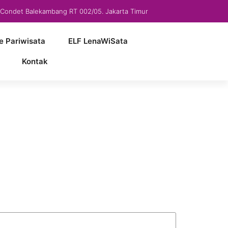
5 Condet Balekambang RT 002/05. Jakarta Timur
e Pariwisata
ELF LenaWiSata
Kontak