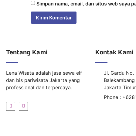
Simpan nama, email, dan situs web saya p
Tentang Kami
Kontak Kami
Lena Wisata adalah jasa sewa elf
Jl. Gardu No.
dan bis pariwisata Jakarta yang
Balekambang 
professional dan terpercaya.
Jakarta Timu
Phone : +62