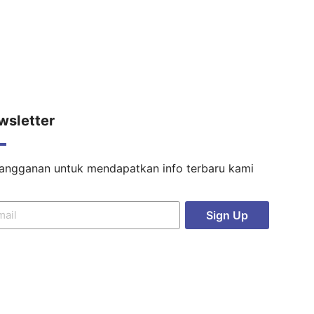
wsletter
langganan untuk mendapatkan info terbaru kami
Sign Up