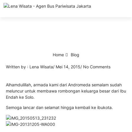
Tentang Kami
Bus Pariwisata
Bus/Hiace Luxury
Hiace Pariwisata
ELF LenaWiSat
Coster Pariwisata (Big ELF)
Paket Wisata
Ketentuan Umum
Home
Blog
Written by :
Lena Wisata
/
Mei 14, 2015
/
No Comments
Alhamdulillah, armada kami dari Andromeda semalam sudah
meluncur untuk membawa rombongan keluarga besar dari Ibu
Endah ke Solo.
Semoga lancar dan selamat hingga kembali ke ibukota.