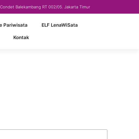
5 Condet Balekambang RT 002/05. Jakarta Timur
e Pariwisata
ELF LenaWiSata
Kontak