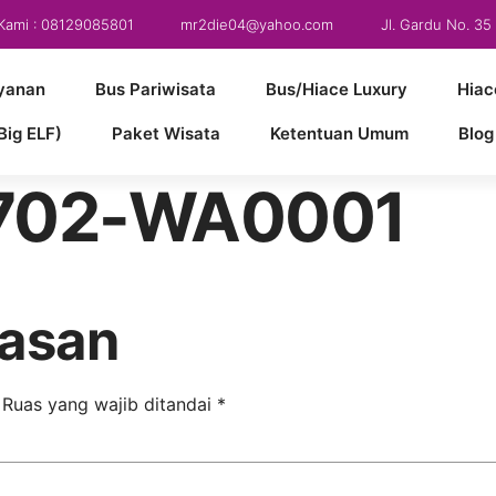
Kami : 08129085801
mr2die04@yahoo.com
Jl. Gardu No. 3
yanan
Bus Pariwisata
Bus/Hiace Luxury
Hiac
Big ELF)
Paket Wisata
Ketentuan Umum
Blog
702-WA0001
lasan
Ruas yang wajib ditandai
*