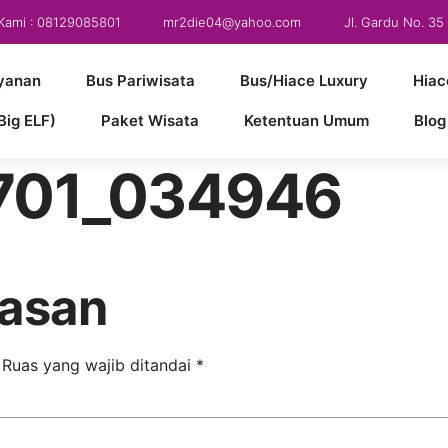
Kami : 08129085801
mr2die04@yahoo.com
Jl. Gardu No. 3
yanan
Bus Pariwisata
Bus/Hiace Luxury
Hiac
Big ELF)
Paket Wisata
Ketentuan Umum
Blog
701_034946
lasan
Ruas yang wajib ditandai
*