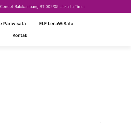
5 Condet Balekambang RT 002/05. Jakarta Timur
e Pariwisata
ELF LenaWiSata
Kontak