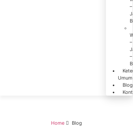
–
J
B
W
–
J
–
B
Kete
Umum
Blog
Kont
Home
Blog