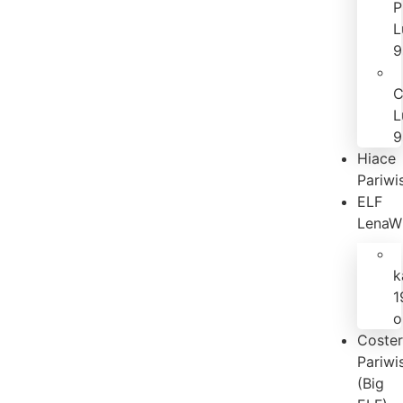
P
L
9
C
L
9
Hiace
Pariwi
ELF
LenaW
k
1
o
Coste
Pariwi
(Big