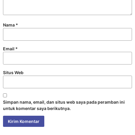
Nama
*
Email
*
Situs Web
Simpan nama, email, dan situs web saya pada peramban ini
untuk komentar saya berikutnya.