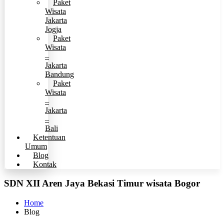
Paket
Wisata
Jakarta
Jogja
Paket
Wisata
–
Jakarta
Bandung
Paket
Wisata
–
Jakarta
–
Bali
Ketentuan
Umum
Blog
Kontak
SDN XII Aren Jaya Bekasi Timur wisata Bogor
Home
Blog