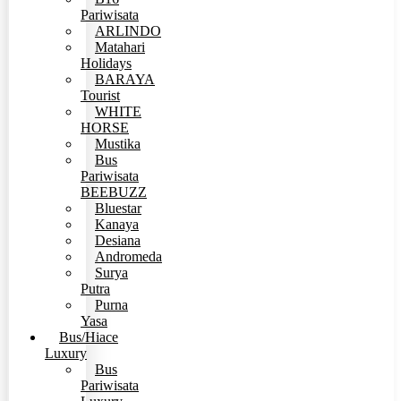
Pariwisata
ARLINDO
Matahari
Holidays
BARAYA
Tourist
WHITE
HORSE
Mustika
Bus
Pariwisata
BEEBUZZ
Bluestar
Kanaya
Desiana
Andromeda
Surya
Putra
Purna
Yasa
Bus/Hiace
Luxury
Bus
Pariwisata