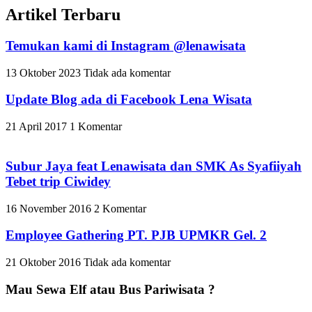
Artikel Terbaru
Temukan kami di Instagram @lenawisata
13 Oktober 2023
Tidak ada komentar
Update Blog ada di Facebook Lena Wisata
21 April 2017
1 Komentar
Subur Jaya feat Lenawisata dan SMK As Syafiiyah
Tebet trip Ciwidey
16 November 2016
2 Komentar
Employee Gathering PT. PJB UPMKR Gel. 2
21 Oktober 2016
Tidak ada komentar
Mau Sewa Elf atau Bus Pariwisata ?