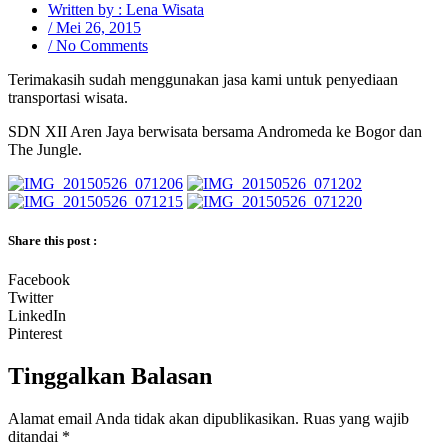
Written by :
Lena Wisata
/
Mei 26, 2015
/
No Comments
Terimakasih sudah menggunakan jasa kami untuk penyediaan
transportasi wisata.
SDN XII Aren Jaya berwisata bersama Andromeda ke Bogor dan
The Jungle.
Share this post :
Facebook
Twitter
LinkedIn
Pinterest
Tinggalkan Balasan
Alamat email Anda tidak akan dipublikasikan.
Ruas yang wajib
ditandai
*