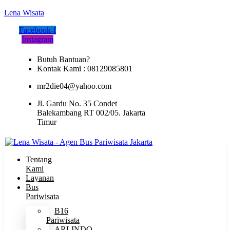
Lena Wisata
Facebook-f
Instagram
Butuh Bantuan?
Kontak Kami : 08129085801
mr2die04@yahoo.com
Jl. Gardu No. 35 Condet
Balekambang RT 002/05. Jakarta
Timur
Tentang
Kami
Layanan
Bus
Pariwisata
B16
Pariwisata
ARLINDO