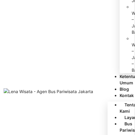
J
W
–
J
B
W
–
J
–
B
Ketent
Umum
Blog
Kontak
Tent
Kami
Laya
Bus
Pariwis