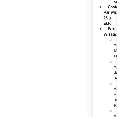
o
Cost
Pariwis
(Big
ELF)
Pake
Wisata
W
M
L
W
J
J
W
–
J
B
W