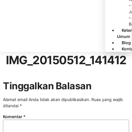
–
J
–
B
Kete
Umum
Blog
Kont
IMG_20150512_141412
Tinggalkan Balasan
Alamat email Anda tidak akan dipublikasikan.
Ruas yang wajib
ditandai
*
Komentar
*