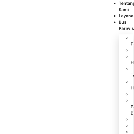
Tentan
Kami
Layana
Bus
Pariwis
P
H
T
H
P
B