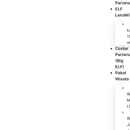
Pariwis
ELF
LenaWi
k
1
o
Coster
Pariwis
(Big
ELF)
Paket
Wisata
W
M
L
W
J