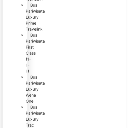
Bus
Pariwisata
Luxury
Prime
Travelink
Bus
Pariwisata
First
Class
(1-
1-
1)
Bus
Pariwisata
Luxury
Weha
One
Bus
Pariwisata
Luxury
Trac