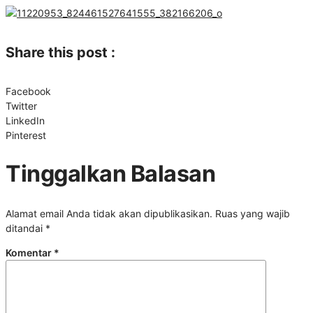
Share this post :
Facebook
Twitter
LinkedIn
Pinterest
Tinggalkan Balasan
Alamat email Anda tidak akan dipublikasikan.
Ruas yang wajib
ditandai
*
Komentar
*