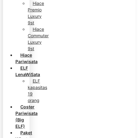
Hiace
Premio
Luxury
9st
Hiace
Commuter
Luxury
9st
Hiace
Pariwisata
ELF
LenaWiSata
ELF
kapasitas
19
orang
Coster
Pariwisata
(Big
ELF)
Paket