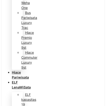
Weha
One
Bus
Pariwisata
Luxury
Trac
Hiace
Premio
Luxury
9st
Hiace
Commuter
Luxury
9st
Hiace
Pariwisata
ELF
LenaWiSata
ELF
kapasitas
19