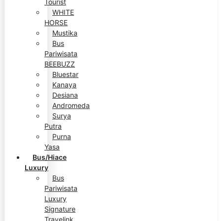
Tourist
WHITE
HORSE
Mustika
Bus
Pariwisata
BEEBUZZ
Bluestar
Kanaya
Desiana
Andromeda
Surya
Putra
Purna
Yasa
Bus/Hiace
Luxury
Bus
Pariwisata
Luxury
Signature
Travelink