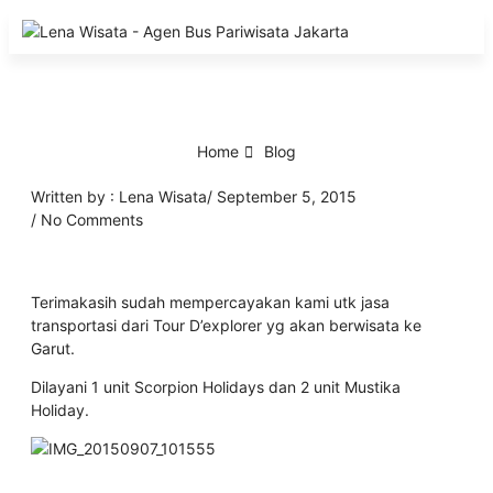
Tentang Kami
Bus Pariwisata
Bus/Hiace Luxury
Hiace Pariwisata
ELF LenaWiSat
Coster Pariwisata (Big ELF)
Paket Wisata
Ketentuan Umum
Home
Blog
Written by :
Lena Wisata
/
September 5, 2015
/
No Comments
Terimakasih sudah mempercayakan kami utk jasa
transportasi dari Tour D’explorer yg akan berwisata ke
Garut.
Dilayani 1 unit Scorpion Holidays dan 2 unit Mustika
Holiday.