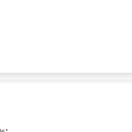
dai
*