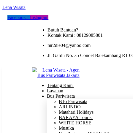
Lena Wisata
Facebook-f
Instagram
Butuh Bantuan?
Kontak Kami : 08129085801
mr2die04@yahoo.com
Jl. Gardu No. 35 Condet Balekambang RT 00
Tentang Kami
Layanan
Bus Pariwisata
B16 Pariwisata
ARLINDO
Matahari Holidays
BARAYA Tourist
WHITE HORSE
Mustika