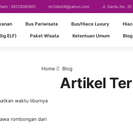
Kami : 08129085801
mr2die04@yahoo.com
Jl. Gardu No. 3
yanan
Bus Pariwisata
Bus/Hiace Luxury
Hiac
Big ELF)
Paket Wisata
Ketentuan Umum
Blog
Home
Blog
Artikel Te
atkan waktu liburnya
mbawa rombongan dari