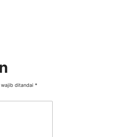
n
 wajib ditandai
*