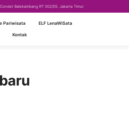
5 Condet Balekambang RT 002/05. Jakarta Timur
e Pariwisata
ELF LenaWiSata
Kontak
rbaru