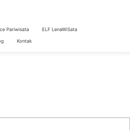
ce Pariwisata
ELF LenaWiSata
og
Kontak