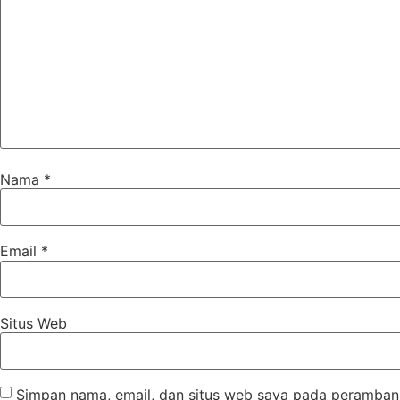
Nama
*
Email
*
Situs Web
Simpan nama, email, dan situs web saya pada peramban 